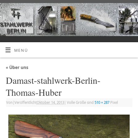
MENÜ
«
Über uns
Damast-stahlwerk-Berlin-
Thomas-Huber
Von
|
Veröffentlicht
Oktober 14, 2013
|
Volle Größe sind
510 × 287
Pixel