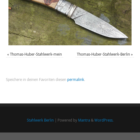
«
Thomas-Huber-Stahlwerk-mein
Thomas-Huber-Stahlwerk-Berlin
»
Speichere in deinen Favoriten diesen
permalink
.
Stahlwerk Berlin
| Powered by
Mantra
&
WordPress.