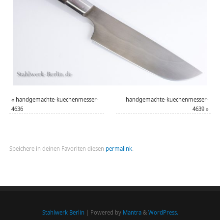
«
handgemachte-kuechenmesser-
handgemachte-kuechenmesser-
4636
4639
»
Speichere in deinen Favoriten diesen
permalink
.
Stahlwerk Berlin
| Powered by
Mantra
&
WordPress.