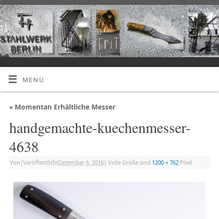
MENÜ
«
Momentan Erhältliche Messer
handgemachte-kuechenmesser-
4638
Von
|
Veröffentlicht
Dezember 6, 2016
|
Volle Größe sind
1200 × 762
Pixel