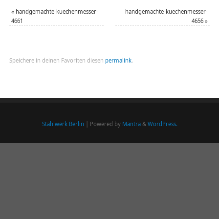
«
handgemachte-kuechenmesser-
handgemachte-kuechenmesser-
4661
4656
»
Speichere in deinen Favoriten diesen
permalink
.
Stahlwerk Berlin
| Powered by
Mantra
&
WordPress.