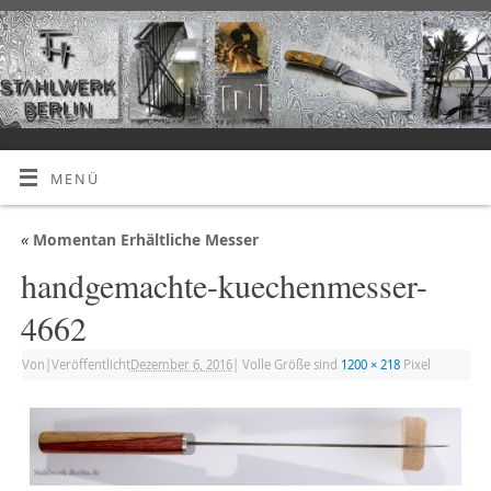
MENÜ
«
Momentan Erhältliche Messer
handgemachte-kuechenmesser-
4662
Von
|
Veröffentlicht
Dezember 6, 2016
|
Volle Größe sind
1200 × 218
Pixel