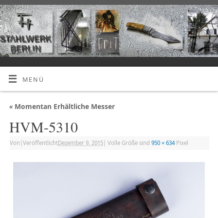
MENÜ
«
Momentan Erhältliche Messer
HVM-5310
Von
|
Veröffentlicht
Dezember 9, 2015
|
Volle Größe sind
950 × 634
Pixel