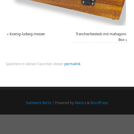
«
Koenig-ludwig-messer
Tranchierbesteck-mit-mahagoni-
Box
»
Speichere in deinen Favoriten diesen
permalink
.
Stahlwerk Berlin
| Powered by
Mantra
&
WordPress.