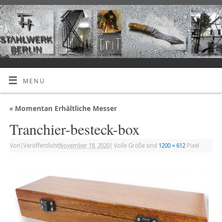
MENÜ
«
Momentan Erhältliche Messer
Tranchier-besteck-box
Von
|
Veröffentlicht
November 18, 2020
|
Volle Größe sind
1200 × 612
Pixel