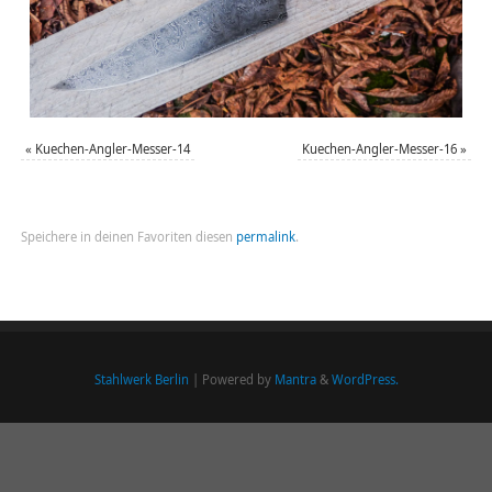
«
Kuechen-Angler-Messer-14
Kuechen-Angler-Messer-16
»
Speichere in deinen Favoriten diesen
permalink
.
Stahlwerk Berlin
| Powered by
Mantra
&
WordPress.