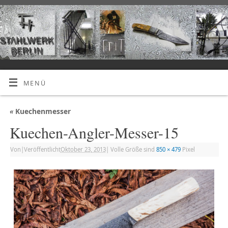
MENÜ
«
Kuechenmesser
Kuechen-Angler-Messer-15
Von
|
Veröffentlicht
Oktober 23, 2013
|
Volle Größe sind
850 × 479
Pixel