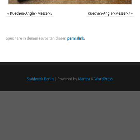
«
Kuechen-Angler-Messer-5
Kuechen-Angler-Messer-7
»
Speichere in deinen Favoriten diesen
permalink
.
Stahlwerk Berlin
| Powered by
Mantra
&
WordPress.