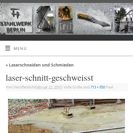
MENÜ
«
Laserschneiden und Schmieden
laser-schnitt-geschweisst
Von
|
Veröffentlicht
Februar 22, 2016
|
Volle Größe sind
713 × 950
Pixel