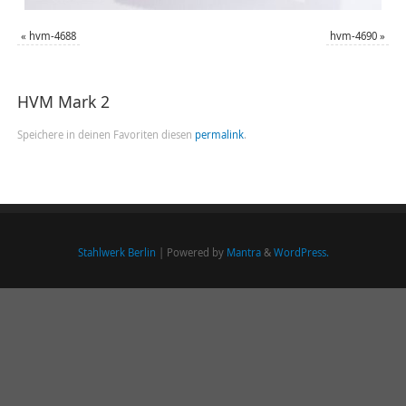
«
hvm-4688
hvm-4690
»
HVM Mark 2
Speichere in deinen Favoriten diesen
permalink
.
Stahlwerk Berlin
| Powered by
Mantra
&
WordPress.