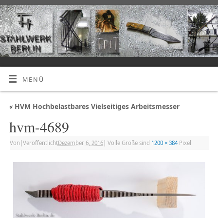
MENÜ
«
HVM Hochbelastbares Vielseitiges Arbeitsmesser
hvm-4689
Von
|
Veröffentlicht
Dezember 6, 2016
|
Volle Größe sind
1200 × 384
Pixel