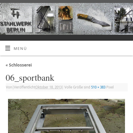
MENÜ
«
Schlosserei
06_sportbank
Von
|
Veröffentlicht
Oktober 18, 2013
|
Volle Größe sind
510 × 383
Pixel