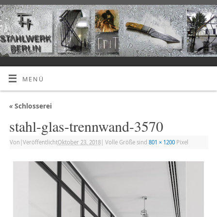
MENÜ
«
Schlosserei
stahl-glas-trennwand-3570
Von
|
Veröffentlicht
Oktober 23, 2018
|
Volle Größe sind
801 × 1200
Pixel