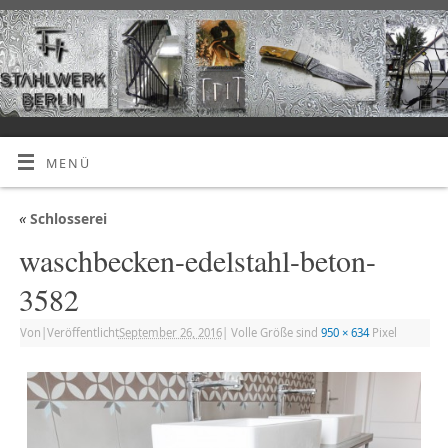
MENÜ
«
Schlosserei
waschbecken-edelstahl-beton-
3582
Von
|
Veröffentlicht
September 26, 2016
|
Volle Größe sind
950 × 634
Pixel