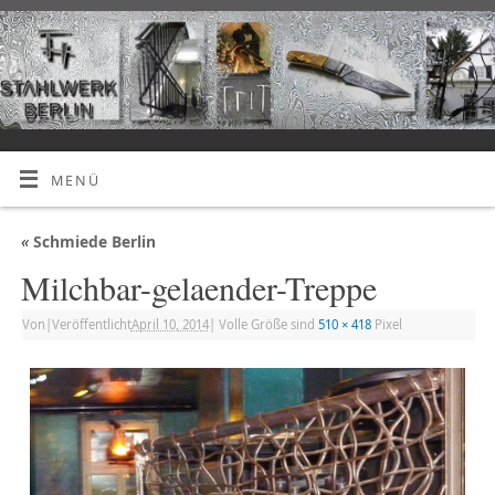
MENÜ
«
Schmiede Berlin
Milchbar-gelaender-Treppe
Von
|
Veröffentlicht
April 10, 2014
|
Volle Größe sind
510 × 418
Pixel