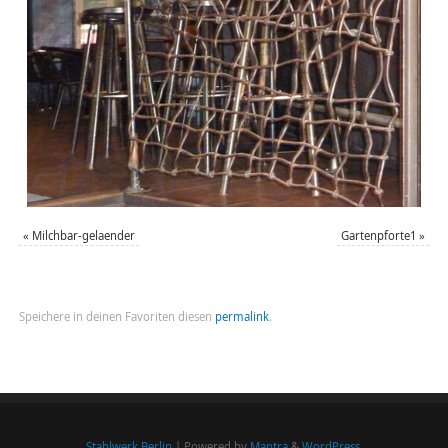
«
Milchbar-gelaender
Gartenpforte1
»
Speichere in deinen Favoriten diesen
permalink
.
Stahlwerk Berlin
| Powered by
Mantra
&
WordPress.